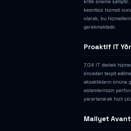
kritik öneme sahiptir
kesintisiz hizmeti sun
olarak, bu hizmetleri
gerekmektedir.
Proaktif IT Yön
7/24 IT destek hizmetl
önceden tespit edilme
aksaklıkların önüne ge
sistemlerinizin perfo
yararlanarak hızlı çöz
Maliyet Avanta