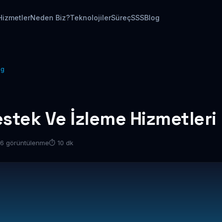
Hizmetler
Neden Biz?
Teknolojiler
Süreç
SSS
Blog
ng
estek Ve İzleme Hizmetleri
36 görüntülenme
⏱ 10 dk