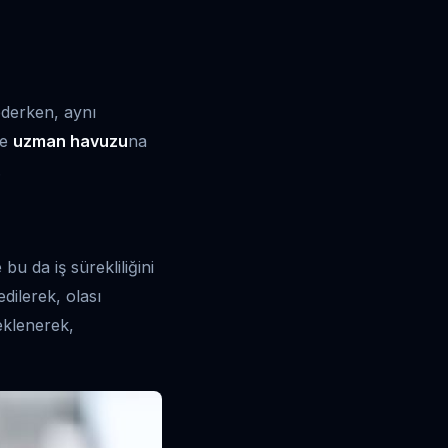
derken, aynı
le
uzman havuzu
na
.
bu da iş sürekliliğini
edilerek, olası
teklenerek,