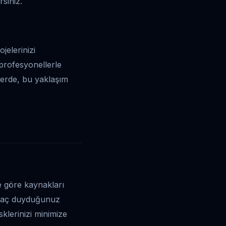
siniz.
jelerinizi
profesyonellerle
lerde, bu yaklaşım
ne göre kaynakları
htiyaç duyduğunuz
isklerinizi minimize