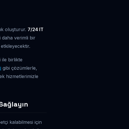
yük oluşturur.
7/24 IT
 daha verimli bir
etkileyecektir.
le birlikte
i
gibi çözümlerle,
tek hizmetlerimizle
i Sağlayın
tçi kalabilmesi için