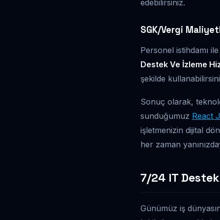
edebilirsiniz.
SGK/Vergi Maliyet
Personel istihdamı ile
Destek Ve İzleme Hi
şekilde kullanabilirsi
Sonuç olarak, teknolo
sunduğumuz
React J
işletmenizin dijital d
her zaman yanınızday
7/24 IT Destek 
Günümüz iş dünyasında,