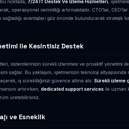
. Bu noktada,
7/24 IT Destek Ve İzleme Hizmetleri
, işletme
arak, operasyonel verimliliği artırmaktadır. CTO’lar, CEO’lar 
n sağladığı avantajları göz önünde bulundurarak stratejik k
etimi ile Kesintisiz Destek
eri, sistemlerinizin sürekli izlenmesi ve proaktif yönetimi il
sini sağlar. Bu yaklaşım, işletmenizin teknoloji altyapısınd
çerek, iş sürekliliğinizi güvence altına alır.
Sürekli izleme 
rmansını artırırken,
dedicated support services
ile uzman
üm üretebilirsiniz.
jı ve Esneklik