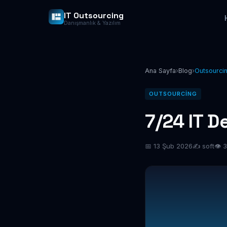
IT Outsourcing
Danışmanlık & Yazılım
Ana Sayfa
›
Blog
›
Outsourci
OUTSOURCING
7/24 IT D
📅 13 Şub 2026
✍️ soft
👁 