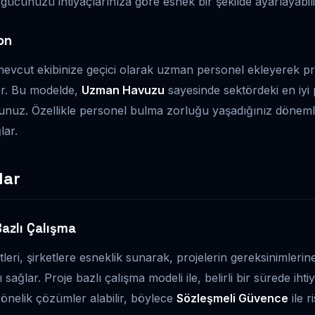
gücünüzü ihtiyaçlarınıza göre esnek bir şekilde ayarlayabilir
on
evcut ekibinize geçici olarak uzman personel ekleyerek pro
er. Bu modelde,
Uzman Havuzu
sayesinde sektördeki en iyi 
rsunuz. Özellikle personel bulma zorluğu yaşadığınız dönem
lar.
lar
Bazlı Çalışma
leri, şirketlere esneklik sunarak, projelerin gereksinimleri
sağlar. Proje bazlı çalışma modeli ile, belirli bir sürede i
önelik çözümler alabilir, böylece
Sözleşmeli Güvence
ile r