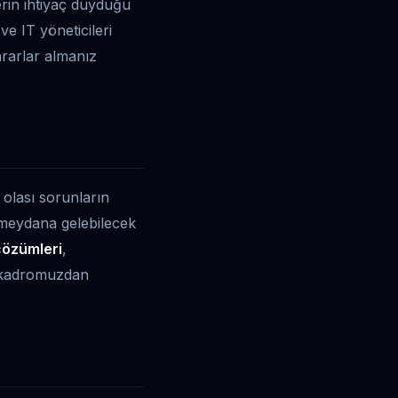
lerin ihtiyaç duyduğu
ve IT yöneticileri
ararlar almanız
e olası sorunların
a meydana gelebilecek
çözümleri
,
 kadromuzdan