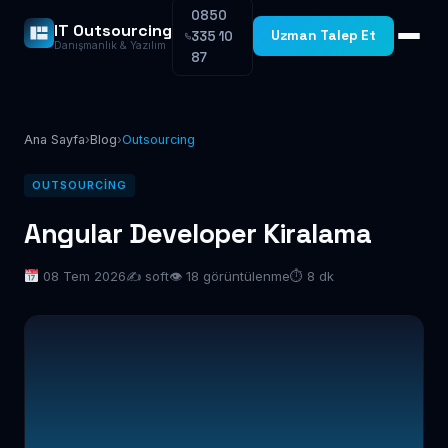
0850
IT Outsourcing
Uzman Talep Et
335 10
Danışmanlık & Yazılım
87
Ana Sayfa
›
Blog
›
Outsourcing
OUTSOURCING
Angular Developer Kiralama
08 Tem 2026
✍️ soft
👁 18 görüntülenme
⏱ 8 dk