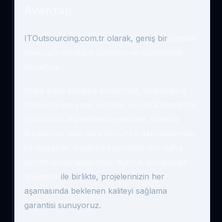
Avantajı
ITOutsourcing.com.tr olarak, geniş bir
uzman
havuzuProje Bazlı Çalışma ve Sözleşmeli
Güvence
Proje bazlı çalışma modelimiz, değişken iş
ihtiyaçlarına yanıt vermek için mükemmel bir
çözümdür. Bu model sayesinde, sadece
ihtiyacınız olan süre boyunca uzmanlarımızı
kiralayabilir, böylece kaynaklarınızı daha
verimli kullanabilirsiniz. Ayrıca,
sözleşmeli
güvence
ile birlikte, projelerinizin her
aşamasında beklenen kaliteyi sağlama
garantisi sunuyoruz.