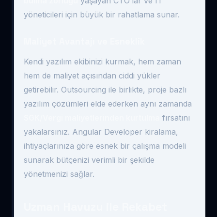
bulma zorluğu
yaşayan CTO’lar ve IT
yöneticileri için büyük bir rahatlama sunar.
Maliyet Avantajı ve Esneklik
Kendi yazılım ekibinizi kurmak, hem zaman
hem de maliyet açısından ciddi yükler
getirebilir. Outsourcing ile birlikte, proje bazlı
yazılım çözümleri elde ederken aynı zamanda
SGK/Vergi maliyetlerinden kurtulma
fırsatını
yakalarsınız. Angular Developer kiralama,
ihtiyaçlarınıza göre esnek bir çalışma modeli
sunarak bütçenizi verimli bir şekilde
yönetmenizi sağlar.
Uzman Havuzu ile Rekabet