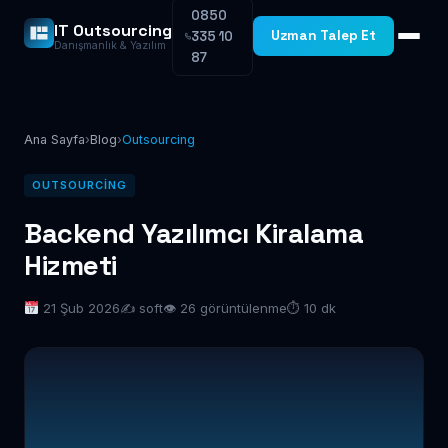
0850
IT Outsourcing
Uzman Talep Et
335 10
Danışmanlık & Yazılım
87
Ana Sayfa
›
Blog
›
Outsourcing
OUTSOURCING
Backend Yazılımcı Kiralama
Hizmeti
21 Şub 2026
✍️ soft
👁 26 görüntülenme
⏱ 10 dk