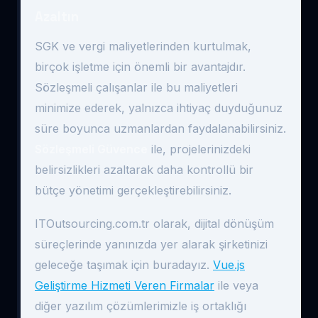
Azaltın
SGK ve vergi maliyetlerinden kurtulmak,
birçok işletme için önemli bir avantajdır.
Sözleşmeli çalışanlar ile bu maliyetleri
minimize ederek, yalnızca ihtiyaç duyduğunuz
süre boyunca uzmanlardan faydalanabilirsiniz.
Sözleşmeli Güvence
ile, projelerinizdeki
belirsizlikleri azaltarak daha kontrollü bir
bütçe yönetimi gerçekleştirebilirsiniz.
ITOutsourcing.com.tr olarak, dijital dönüşüm
süreçlerinde yanınızda yer alarak şirketinizi
geleceğe taşımak için buradayız.
Vue.js
Geliştirme Hizmeti Veren Firmalar
ile veya
diğer yazılım çözümlerimizle iş ortaklığı