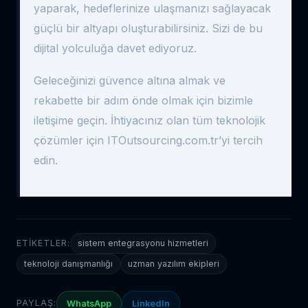
yaparak, hedeflerinize ulaşmanızı sağlayacak
güçlü bir altyapı oluşturabilirsiniz. Sizi de bu
dijital yolculuğa davet ediyoruz.
Geleceğinizi güvence altına almak ve
rekabette bir adım önde olmak için bizimle
iletişime geçin. İhtiyacınız olan tüm teknolojik
çözümler için ITOutsourcing.com.tr’yi tercih
edin.
ETIKETLER:
sistem entegrasyonu hizmetleri
teknoloji danışmanlığı
uzman yazılım ekipleri
PAYLAŞ:
WhatsApp
LinkedIn