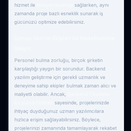
hizmet ile
Maliyet Avantajı
sağlarken, aynı
zamanda proje bazlı esneklik sunarak iş
gücünüzü optimize edebilirsiniz.
Uzman Yazılım Ekipleri ile Hedeflerinize
Ulaşın
Personel bulma zorluğu, birçok şirketin
karşılaştığı yaygın bir sorundur. Backend
yazılım geliştirme için gerekli uzmanlık ve
deneyime sahip ekipler bulmak zaman alıcı ve
maliyetli olabilir. Ancak,
Backend Yazılımcı
Kiralama Hizmeti
sayesinde, projelerinizde
ihtiyaç duyduğunuz uzman yazılımcılara
hızlıca erişim sağlayabilirsiniz. Böylece,
projelerinizi zamanında tamamlayarak rekabet