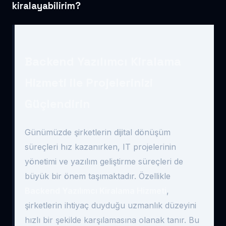
kiralayabilirim?
Backend Yazılımcı Kiralama
Hizmeti ile Projelerinizi
Güçlendirin
Günümüzde şirketlerin dijital dönüşüm
süreçleri hız kazanırken, IT projelerinin
yönetimi ve yazılım geliştirme süreçleri de
büyük bir önem taşımaktadır. Özellikle
Backend Yazılımcı Kiralama Hizmeti
,
şirketlerin ihtiyaç duyduğu uzmanlık düzeyini
hızlı bir şekilde karşılamasına olanak tanır. Bu