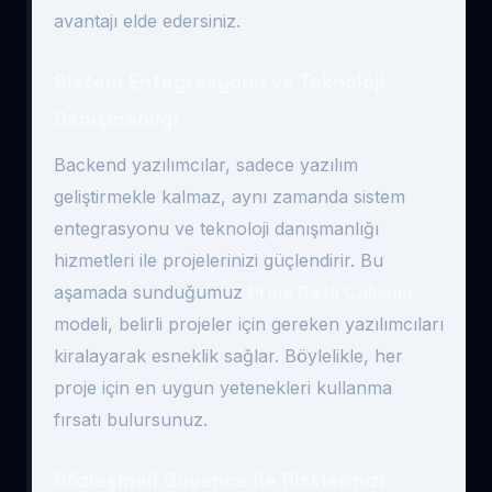
avantajı elde edersiniz.
Sistem Entegrasyonu ve Teknoloji
Danışmanlığı
Backend yazılımcılar, sadece yazılım
geliştirmekle kalmaz, aynı zamanda sistem
entegrasyonu ve teknoloji danışmanlığı
hizmetleri ile projelerinizi güçlendirir. Bu
aşamada sunduğumuz
Proje Bazlı Çalışma
modeli, belirli projeler için gereken yazılımcıları
kiralayarak esneklik sağlar. Böylelikle, her
proje için en uygun yetenekleri kullanma
fırsatı bulursunuz.
Sözleşmeli Güvence ile Risklerinizi