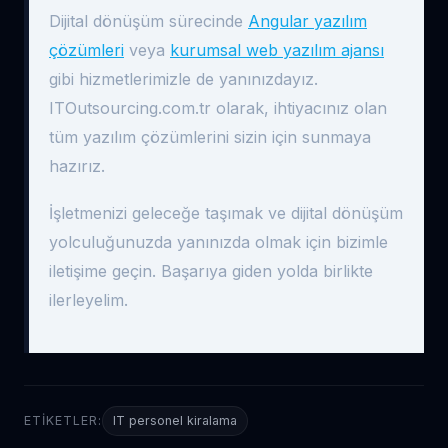
Dijital dönüşüm sürecinde
Angular yazılım
çözümleri
veya
kurumsal web yazılım ajansı
gibi hizmetlerimizle de yanınızdayız.
ITOutsourcing.com.tr olarak, ihtiyacınız olan
tüm yazılım çözümlerini sizin için sunmaya
hazırız.
İşletmenizi geleceğe taşımak ve dijital dönüşüm
yolculuğunuzda yanınızda olmak için bizimle
iletişime geçin. Başarıya giden yolda birlikte
ilerleyelim.
ETIKETLER:
IT personel kiralama