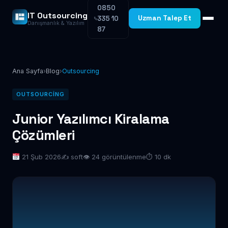
0850
IT Outsourcing
Uzman Talep Et
335 10
Danışmanlık & Yazılım
87
Ana Sayfa
›
Blog
›
Outsourcing
OUTSOURCING
Junior Yazılımcı Kiralama
Çözümleri
21 Şub 2026
✍️ soft
👁 24 görüntülenme
⏱ 10 dk