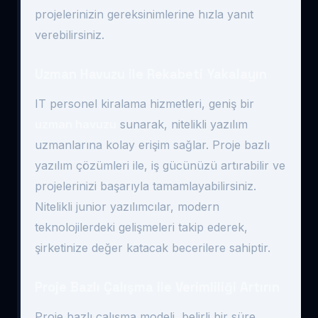
projelerinizin gereksinimlerine hızla yanıt
verebilirsiniz.
Uzman Havuzu ile Rekabeti Yakalayın
IT personel kiralama hizmetleri, geniş bir
uzman havuzu
sunarak, nitelikli yazılım
uzmanlarına kolay erişim sağlar. Proje bazlı
yazılım çözümleri ile, iş gücünüzü artırabilir ve
projelerinizi başarıyla tamamlayabilirsiniz.
Nitelikli junior yazılımcılar, modern
teknolojilerdeki gelişmeleri takip ederek,
şirketinize değer katacak becerilere sahiptir.
Proje Bazlı Çalışma ile Verimliliği Artırın
Proje bazlı çalışma modeli, belirli bir süre