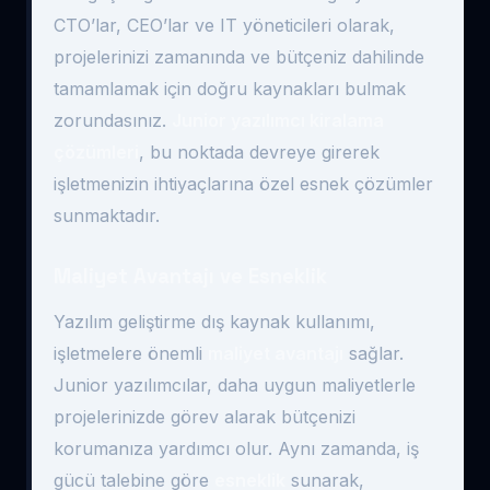
CTO’lar, CEO’lar ve IT yöneticileri olarak,
projelerinizi zamanında ve bütçeniz dahilinde
tamamlamak için doğru kaynakları bulmak
zorundasınız.
Junior yazılımcı kiralama
çözümleri
, bu noktada devreye girerek
işletmenizin ihtiyaçlarına özel esnek çözümler
sunmaktadır.
Maliyet Avantajı ve Esneklik
Yazılım geliştirme dış kaynak kullanımı,
işletmelere önemli
maliyet avantajı
sağlar.
Junior yazılımcılar, daha uygun maliyetlerle
projelerinizde görev alarak bütçenizi
korumanıza yardımcı olur. Aynı zamanda, iş
gücü talebine göre
esneklik
sunarak,