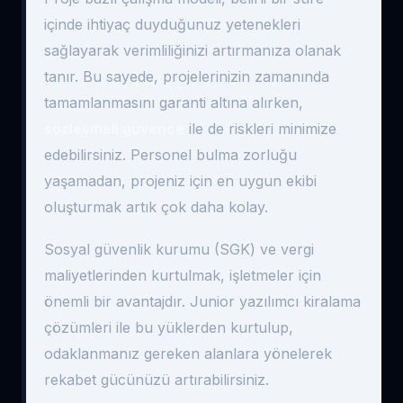
içinde ihtiyaç duyduğunuz yetenekleri
sağlayarak verimliliğinizi artırmanıza olanak
tanır. Bu sayede, projelerinizin zamanında
tamamlanmasını garanti altına alırken,
sözleşmeli güvence
ile de riskleri minimize
edebilirsiniz. Personel bulma zorluğu
yaşamadan, projeniz için en uygun ekibi
oluşturmak artık çok daha kolay.
Sosyal güvenlik kurumu (SGK) ve vergi
maliyetlerinden kurtulmak, işletmeler için
önemli bir avantajdır. Junior yazılımcı kiralama
çözümleri ile bu yüklerden kurtulup,
odaklanmanız gereken alanlara yönelerek
rekabet gücünüzü artırabilirsiniz.