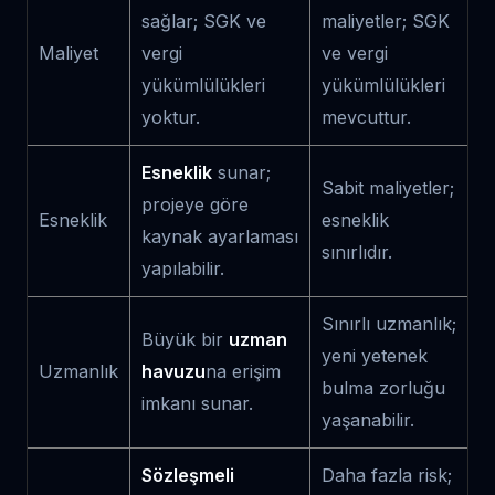
sağlar; SGK ve
maliyetler; SGK
Maliyet
vergi
ve vergi
yükümlülükleri
yükümlülükleri
yoktur.
mevcuttur.
Esneklik
sunar;
Sabit maliyetler;
projeye göre
Esneklik
esneklik
kaynak ayarlaması
sınırlıdır.
yapılabilir.
Sınırlı uzmanlık;
Büyük bir
uzman
yeni yetenek
Uzmanlık
havuzu
na erişim
bulma zorluğu
imkanı sunar.
yaşanabilir.
Sözleşmeli
Daha fazla risk;