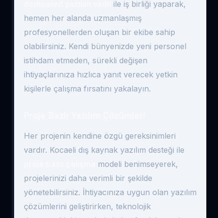
dedicated yazılım ekibi
ile iş birliği yaparak,
hemen her alanda uzmanlaşmış
profesyonellerden oluşan bir ekibe sahip
olabilirsiniz. Kendi bünyenizde yeni personel
istihdam etmeden, sürekli değişen
ihtiyaçlarınıza hızlıca yanıt verecek yetkin
kişilerle çalışma fırsatını yakalayın.
Proje Bazlı Yazılım Çözümleri
Her projenin kendine özgü gereksinimleri
vardır. Kocaeli dış kaynak yazılım desteği ile
proje bazlı çalışma
modeli benimseyerek,
projelerinizi daha verimli bir şekilde
yönetebilirsiniz. İhtiyacınıza uygun olan yazılım
çözümlerini geliştirirken, teknolojik