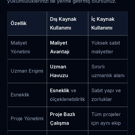
yükümlülüklerinizi de yerine getirmiş olursunuz.
Dış Kaynak
İç Kaynak
Özellik
Kullanımı
Kullanımı
Maliyet
Maliyet
Yüksek sabit
Yönetimi
Avantajı
maliyetler
Uzman
Sınırlı
Uzman Erişimi
Havuzu
uzmanlık alanı
Esneklik
ve
Sabit yapı ve
Esneklik
ölçeklenebilirlik
zorluklar
Proje Bazlı
Tüm projeler
Proje Yönetimi
Çalışma
için aynı ekip