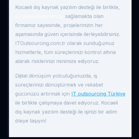
Kocaeli dış kaynak yazılım desteği ile birlikte,
sözleşmeli güvence
sağlamakta olan
firmamız sayesinde, projelerinizin her
aşamasında güven içerisinde ilerleyebilirsiniz.
ITOutsourcing.com.tr olarak sunduğumuz
hizmetlerle, tüm süreçlerinizi kontrol altına
alarak risklerinizi minimize ediyoruz.
Dijital dönüşüm yolculuğunuzda, iş
süreçlerinizi dönüştürmek ve rekabet
gücünüzü artırmak için
IT outsourcing Türkiye
ile birlikte çalışmaya davet ediyoruz. Kocaeli
dış kaynak yazılım desteği ile işinizi bir adım
öteye taşıyın!