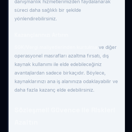
danışmanlık hizmetlerimizden faydalanarak
süreci daha sağlıklı bir şekilde
yönlendirebilirsiniz.
Kazançlarınızı Artırın
SGK/Vergi maliyetlerinden kurtulma
ve diğer
operasyonel masrafları azaltma fırsatı, dış
kaynak kullanımı ile elde edebileceğiniz
avantajlardan sadece birkaçıdır. Böylece,
kaynaklarınızı ana iş alanınıza odaklayabilir ve
daha fazla kazanç elde edebilirsiniz.
Sözleşmeli Güvence ile Riskleri
Azaltın