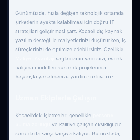
Günümüzde, hızla değişen teknolojik ortamda
şirketlerin ayakta kalabilmesi için doğru IT
stratejileri geliştirmesi şart. Kocaeli dış kaynak
yazılım desteği ile maliyetlerinizi düşürürken, iş
süreçlerinizi de optimize edebilirsiniz. Özellikle
Maliyet Avantajı
sağlamanın yanı sıra, esnek
çalışma modelleri sunarak projelerinizi
başarıyla yönetmenize yardımcı oluyoruz.
Uzman Ekiplerle Çalışın
Kocaeli’deki işletmeler, genellikle
personel
bulma zorluğu
ve kalifiye çalışan eksikliği gibi
sorunlarla karşı karşıya kalıyor. Bu noktada,