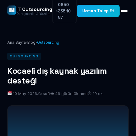
0850
IT Outsourcing
Uzman Talep Et
335 10
Danışmanlık & Yazılım
87
Ana Sayfa
›
Blog
›
Outsourcing
OUTSOURCING
Kocaeli dış kaynak yazılım
desteği
10 May 2026
✍️ soft
👁 46 görüntülenme
⏱ 10 dk