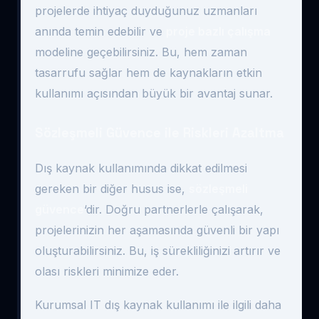
projelerde ihtiyaç duyduğunuz uzmanları
anında temin edebilir ve
proje bazlı çalışma
modeline geçebilirsiniz. Bu, hem zaman
tasarrufu sağlar hem de kaynakların etkin
kullanımı açısından büyük bir avantaj sunar.
Sözleşmeli Güvence ile Riskleri Azaltma
Dış kaynak kullanımında dikkat edilmesi
gereken bir diğer husus ise,
sözleşmeli
güvence
‘dir. Doğru partnerlerle çalışarak,
projelerinizin her aşamasında güvenli bir yapı
oluşturabilirsiniz. Bu, iş sürekliliğinizi artırır ve
olası riskleri minimize eder.
Kurumsal IT dış kaynak kullanımı ile ilgili daha