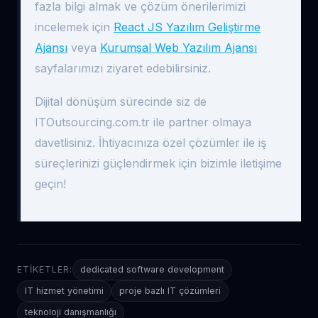
fazla bilgi almak ve çözüm önerilerimizi
incelemek için
React JS Yazılım Geliştirme
Ajansı
veya
Kurumsal Web Yazılım Ajansı
sayfalarımızı ziyaret edebilirsiniz.
Dijital dönüşüm sürecinde siz de
ITOutsourcing.com.tr ile partner olmaya
davetlisiniz. İhtiyacınıza özel çözümler ile iş
süreçlerinizi güçlendirmek için bizimle iletişime
geçin!
ETIKETLER:
dedicated software development
IT hizmet yönetimi
proje bazlı IT çözümleri
teknoloji danışmanlığı