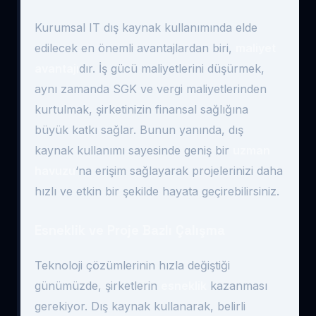
Kurumsal IT dış kaynak kullanımında elde
edilecek en önemli avantajlardan biri,
maliyet
avantajı
dır. İş gücü maliyetlerini düşürmek,
aynı zamanda SGK ve vergi maliyetlerinden
kurtulmak, şirketinizin finansal sağlığına
büyük katkı sağlar. Bunun yanında, dış
kaynak kullanımı sayesinde geniş bir
uzman
havuzu
‘na erişim sağlayarak projelerinizi daha
hızlı ve etkin bir şekilde hayata geçirebilirsiniz.
Esneklik ve Proje Bazlı Çalışma
Teknoloji çözümlerinin hızla değiştiği
günümüzde, şirketlerin
esneklik
kazanması
gerekiyor. Dış kaynak kullanarak, belirli