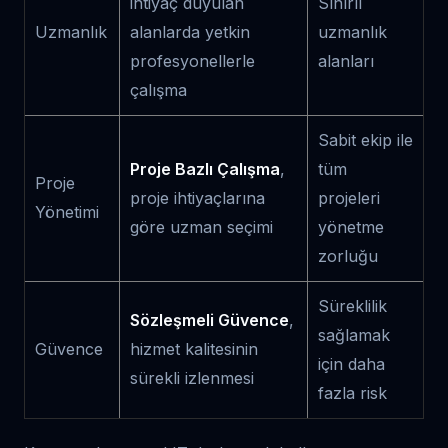
ihtiyaç duyulan
Sınırlı
Uzmanlık
alanlarda yetkin
uzmanlık
profesyonellerle
alanları
çalışma
Sabit ekip ile
Proje Bazlı Çalışma
,
tüm
Proje
proje ihtiyaçlarına
projeleri
Yönetimi
göre uzman seçimi
yönetme
zorluğu
Süreklilik
Sözleşmeli Güvence
,
sağlamak
Güvence
hizmet kalitesinin
için daha
sürekli izlenmesi
fazla risk