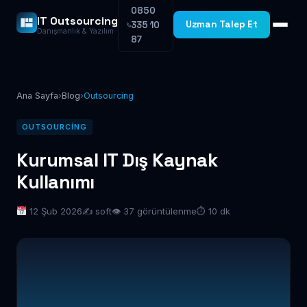
0850
IT Outsourcing
Uzman Talep Et
335 10
Danışmanlık & Yazılım
87
Ana Sayfa
›
Blog
›
Outsourcing
OUTSOURCING
Kurumsal IT Dış Kaynak
Kullanımı
12 Şub 2026
✍️ soft
👁 37 görüntülenme
⏱ 10 dk