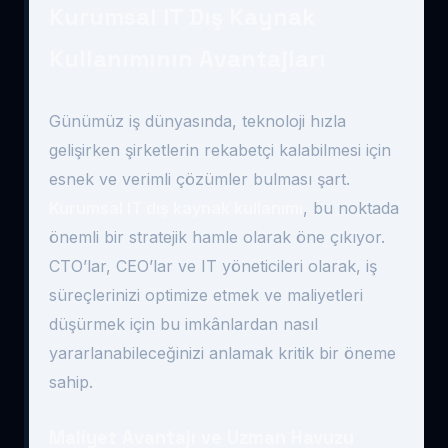
Kurumsal IT Dış Kaynak
Kullanımının Avantajları
Günümüz iş dünyasında, teknoloji hızla
gelişirken şirketlerin rekabetçi kalabilmesi için
esnek ve verimli çözümler bulması şart.
Kurumsal IT dış kaynak kullanımı
, bu noktada
önemli bir stratejik hamle olarak öne çıkıyor.
CTO’lar, CEO’lar ve IT yöneticileri olarak, iş
süreçlerinizi optimize etmek ve maliyetleri
düşürmek için bu imkânlardan nasıl
yararlanabileceğinizi anlamak kritik bir öneme
sahip.
Maliyet Avantajı ve Uzman Havuzu