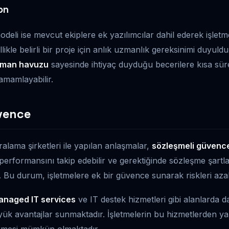
on
deli ise mevcut ekiplere ek yazılımcılar dahil ederek işletm
likle belirli bir proje için anlık uzmanlık gereksinimi duyu
man havuzu
sayesinde ihtiyaç duyduğu becerilere kısa süre
tamamlayabilir.
vence
ralama şirketleri ile yapılan anlaşmalar,
sözleşmeli güvenc
 performansını takip edebilir ve gerektiğinde sözleşme şart
. Bu durum, işletmelere ek bir güvence sunarak riskleri azalt
anaged IT services
ve IT destek hizmetleri gibi alanlarda 
üyük avantajlar sunmaktadır. İşletmelerin bu hizmetlerden ya
dirmesi mümkün olmaktadır.