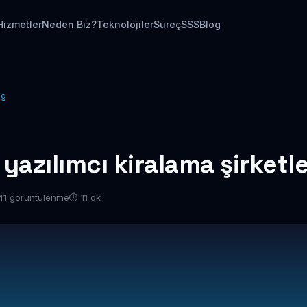
Hizmetler
Neden Biz?
Teknolojiler
Süreç
SSS
Blog
ng
yazılımcı kiralama şirketle
41 görüntülenme
⏱ 11 dk