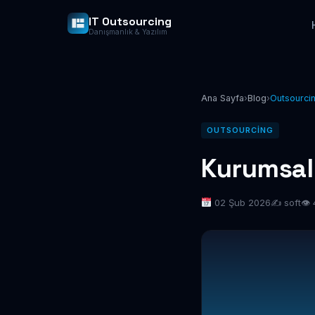
IT Outsourcing
Danışmanlık & Yazılım
Ana Sayfa
›
Blog
›
Outsourci
OUTSOURCING
Kurumsal 
02 Şub 2026
✍️ soft
👁 