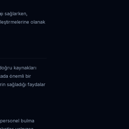
ajı sağlarken,
kleştirmelerine olanak
 doğru kaynakları
tada önemli bir
rin sağladığı faydalar
personel bulma
rketler yalnızca