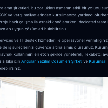
ralama şirketleri, bu zorlukları aşmanın etkili bir yolunu su
 SGK ve vergi maliyetlerinden kurtulmanıza yardımcı olur
Proje bazlı çalışma ile esneklik sağlanırken, dedicated team
nıza en uygun çözümleri bulabilirsiniz.
vices ve IT destek hizmetleri ile operasyonel verimliliğinizi
e de iş süreçlerinizi güvence altına almış olursunuz. Kurums
ş kaynak kullanımını en etkin şekilde yöneterek, rekabetçi a
la bilgi için
Angular Yazılım Çözümleri Şirketi
ve
Kurumsal 
debilirsiniz.