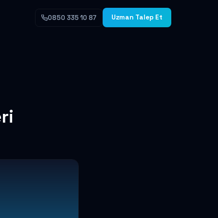
Uzman Talep Et
0850 335 10 87
ri