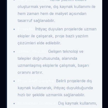
oluşturmak yerine, dış kaynak kullanımı ile
hem zaman hem de maliyet açısından
tasarruf sağlanabilir.
Esneklik:
İhtiyaç duyulan projelerde uzman
ekipler ile çalışarak, proje bazlı yazılım
çözümleri elde edilebilir.
Uzman Havuzu:
Gelişen teknoloji ve
talepler doğrultusunda, alanında
uzmanlaşmış ekiplerle çalışmak, başarı
oranını artırır.
Proje Bazlı Çalışma:
Belirli projelerde dış
kaynak kullanarak, ihtiyaç duyulduğunda
hızlı bir şekilde uzmanlık sağlanabilir.
Sözleşmeli Güvence:
Dış kaynak kullanımı,