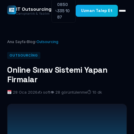
0850
IT Outsourcing
Uzman Talep Et
335 10
Danışmanlık & Yazılım
87
Ana Sayfa
›
Blog
›
Outsourcing
OUTSOURCING
Online Sınav Sistemi Yapan
Firmalar
28 Oca 2026
✍️ soft
👁 28 görüntülenme
⏱ 10 dk