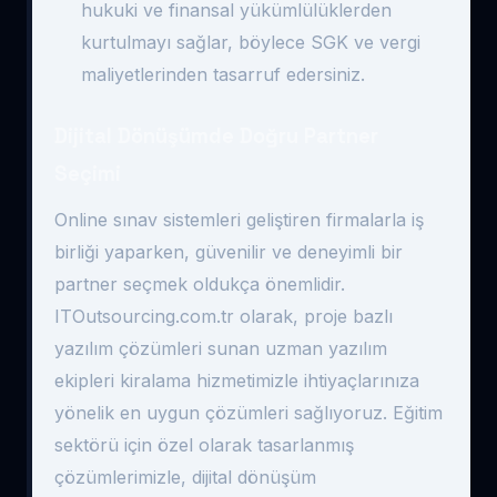
hukuki ve finansal yükümlülüklerden
kurtulmayı sağlar, böylece SGK ve vergi
maliyetlerinden tasarruf edersiniz.
Dijital Dönüşümde Doğru Partner
Seçimi
Online sınav sistemleri geliştiren firmalarla iş
birliği yaparken, güvenilir ve deneyimli bir
partner seçmek oldukça önemlidir.
ITOutsourcing.com.tr olarak, proje bazlı
yazılım çözümleri sunan uzman yazılım
ekipleri kiralama hizmetimizle ihtiyaçlarınıza
yönelik en uygun çözümleri sağlıyoruz. Eğitim
sektörü için özel olarak tasarlanmış
çözümlerimizle, dijital dönüşüm