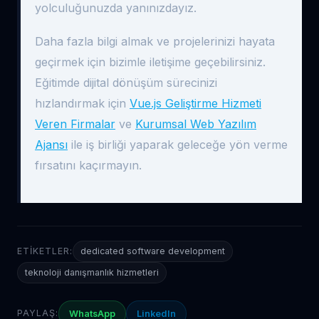
yolculuğunuzda yanınızdayız.
Daha fazla bilgi almak ve projelerinizi hayata
geçirmek için bizimle iletişime geçebilirsiniz.
Eğitimde dijital dönüşüm sürecinizi
hızlandırmak için
Vue.js Geliştirme Hizmeti
Veren Firmalar
ve
Kurumsal Web Yazılım
Ajansı
ile iş birliği yaparak geleceğe yön verme
fırsatını kaçırmayın.
ETIKETLER:
dedicated software development
teknoloji danışmanlık hizmetleri
PAYLAŞ:
WhatsApp
LinkedIn