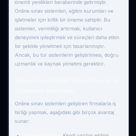
önemli yenilikleri beraberinde getirmiştir.
Online sınav sistemleri, eğitim kurumları ve
işletmeler için kritik bir öneme sahiptir. Bu
sistemler, verimliliği artırmak, kullanıcı
deneyimini iyileştirmek ve süreçleri daha etkin
bir şekilde yönetmek için tasarlanmıştır.
Ancak, bu tür sistemlerin geliştirilmesi, doğru
uzmanlık ve kaynak yönetimi gerektirir.
Online Sınav Sistemi Yapan Firmalar ile
Çalışmanın Avantajları
Online sınav sistemleri geliştiren firmalarla iş
birliği yapmak, aşağıdaki gibi birçok avantaj
sunar:
Maliyet Avantajı:
Kendi yazılım ekibini