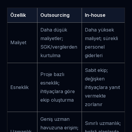
Özellik
Outsourcing
In-house
Daha düşük
Daha yüksek
maliyetler;
maliyet; sürekli
Maliyet
SGK/vergilerden
personel
kurtulma
giderleri
Sabit ekip;
Proje bazlı
değişken
esneklik;
Esneklik
ihtiyaçlara yanıt
ihtiyaçlara göre
vermekte
ekip oluşturma
zorlanır
Geniş uzman
Sınırlı uzmanlık;
havuzuna erişim;
Uzmanlık
belirli alanlarda