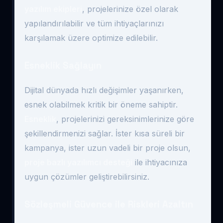
yazılım ekipleri
, projelerinize özel olarak
yapılandırılabilir ve tüm ihtiyaçlarınızı
karşılamak üzere optimize edilebilir.
Esneklik Sağlayın
Dijital dünyada hızlı değişimler yaşanırken,
esnek olabilmek kritik bir öneme sahiptir.
Esneklik
, projelerinizi gereksinimlerinize göre
şekillendirmenizi sağlar. İster kısa süreli bir
kampanya, ister uzun vadeli bir proje olsun,
proje bazlı yazılımcı desteği
ile ihtiyacınıza
uygun çözümler geliştirebilirsiniz.
Sözleşmeli Güvence ile Riskleri Azaltın