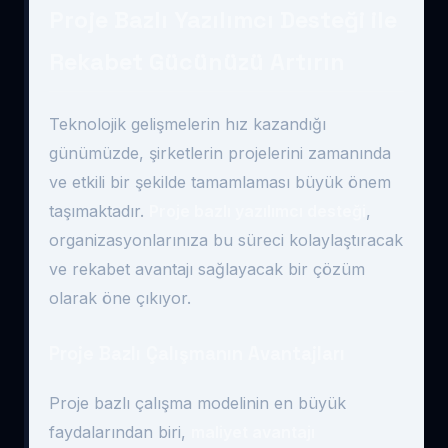
Proje Bazlı Yazılımcı Desteği ile
Rekabet Gücünüzü Artırın
Teknolojik gelişmelerin hız kazandığı
günümüzde, şirketlerin projelerini zamanında
ve etkili bir şekilde tamamlaması büyük önem
taşımaktadır.
Proje bazlı yazılımcı desteği
,
organizasyonlarınıza bu süreci kolaylaştıracak
ve rekabet avantajı sağlayacak bir çözüm
olarak öne çıkıyor.
Proje Bazlı Çalışmanın Avantajları
Proje bazlı çalışma modelinin en büyük
faydalarından biri,
maliyet avantajı