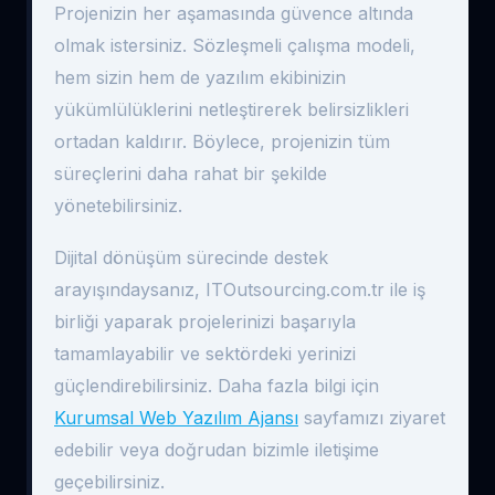
Projenizin her aşamasında güvence altında
olmak istersiniz. Sözleşmeli çalışma modeli,
hem sizin hem de yazılım ekibinizin
yükümlülüklerini netleştirerek belirsizlikleri
ortadan kaldırır. Böylece, projenizin tüm
süreçlerini daha rahat bir şekilde
yönetebilirsiniz.
Dijital dönüşüm sürecinde destek
arayışındaysanız, ITOutsourcing.com.tr ile iş
birliği yaparak projelerinizi başarıyla
tamamlayabilir ve sektördeki yerinizi
güçlendirebilirsiniz. Daha fazla bilgi için
Kurumsal Web Yazılım Ajansı
sayfamızı ziyaret
edebilir veya doğrudan bizimle iletişime
geçebilirsiniz.