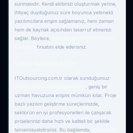
sunmasıdır. Kendi ekibinizi oluşturmak yerine,
ihtiyaç duyduğunuz süre boyunca yetenekli
yazılımcılara erişim sağlamanız, hem zaman
hem de kaynak açısından tasarruf etmenizi
sağlar. Böylece,
SGK/Vergi maliyetlerinden
kurtulma
fırsatını elde edersiniz.
Uzman Havuzuna Erişim
ITOutsourcing.com.tr olarak sunduğumuz
yazılım mühendisliği hizmetleri
, geniş bir
uzman havuzuna erişimi mümkün kılar. Proje
bazlı yazılım geliştirme süreçlerinizde,
sektörün en iyi profesyonelleri ile çalışarak
projelerinizi daha hızlı ve kaliteli bir şekilde
tamamlayabilirsiniz. Bu bağlamda,
dedicated