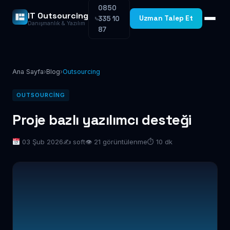
0850
IT Outsourcing
Uzman Talep Et
335 10
Danışmanlık & Yazılım
87
Ana Sayfa
›
Blog
›
Outsourcing
OUTSOURCING
Proje bazlı yazılımcı desteği
03 Şub 2026
✍️ soft
👁 21 görüntülenme
⏱ 10 dk