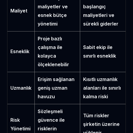
maliyetler ve
başlangıç
Maliyet
esnek bütçe
maliyetleri ve
yönetimi
sürekli giderler
Proje bazlı
çalışma ile
Sabit ekip ile
Esneklik
kolayca
sınırlı esneklik
ölçeklenebilir
Erişim sağlanan
Kısıtlı uzmanlık
Uzmanlık
geniş uzman
alanları ile sınırlı
havuzu
kalma riski
Sözleşmeli
Tüm riskler
Risk
güvence ile
şirketin üzerine
Yönetimi
risklerin
yüklenir