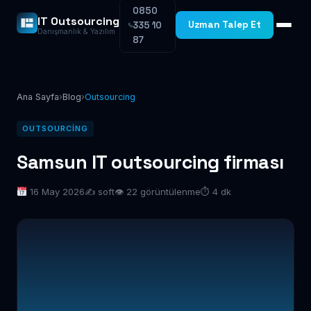
0850
IT Outsourcing
Uzman Talep Et
335 10
Danışmanlık & Yazılım
87
Ana Sayfa
›
Blog
›
Outsourcing
OUTSOURCING
Samsun IT outsourcing firması
16 May 2026
✍️ soft
👁 22 görüntülenme
⏱ 4 dk