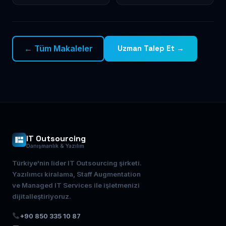
← Tüm Makaleler
Uzman Talep Et →
IT Outsourcing
Danışmanlık & Yazılım
Türkiye'nin lider IT Outsourcing şirketi.
Yazılımcı kiralama, Staff Augmentation
ve Managed IT Services ile işletmenizi
dijitalleştiriyoruz.
+90 850 335 10 87