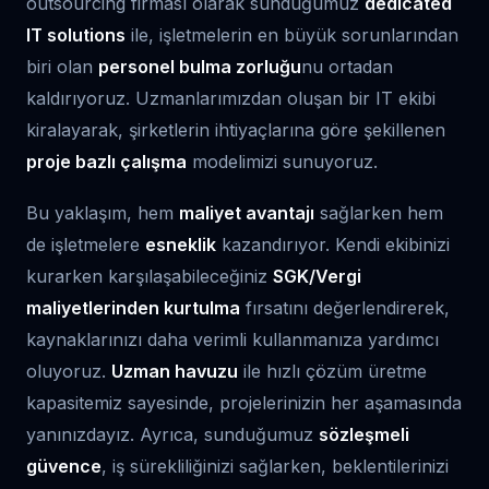
outsourcing firması olarak sunduğumuz
dedicated
IT solutions
ile, işletmelerin en büyük sorunlarından
biri olan
personel bulma zorluğu
nu ortadan
kaldırıyoruz. Uzmanlarımızdan oluşan bir IT ekibi
kiralayarak, şirketlerin ihtiyaçlarına göre şekillenen
proje bazlı çalışma
modelimizi sunuyoruz.
Bu yaklaşım, hem
maliyet avantajı
sağlarken hem
de işletmelere
esneklik
kazandırıyor. Kendi ekibinizi
kurarken karşılaşabileceğiniz
SGK/Vergi
maliyetlerinden kurtulma
fırsatını değerlendirerek,
kaynaklarınızı daha verimli kullanmanıza yardımcı
oluyoruz.
Uzman havuzu
ile hızlı çözüm üretme
kapasitemiz sayesinde, projelerinizin her aşamasında
yanınızdayız. Ayrıca, sunduğumuz
sözleşmeli
güvence
, iş sürekliliğinizi sağlarken, beklentilerinizi