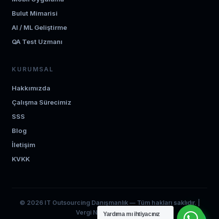
Bulut Mimarisi
AI / ML Geliştirme
QA Test Uzmanı
KURUMSAL
Hakkımızda
Çalışma Sürecimiz
SSS
Blog
İletişim
KVKK
© 2026 IT Outsourcing Danışmanlık — Tüm hakları saklıdır. |
Vergi No: 0012704520
Yardıma mı ihtiyacınız