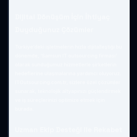
Dijital Dönüşüm İçin İhtiyaç
Duyduğunuz Çözümler
Türkiye’deki işletmelerin hızla dijitalleştiği bu
dönemde, ‘Samsun IT outsourcing firması’
olarak sunduğumuz hizmetlerle şirketlerin
hedeflerine ulaşmalarına yardımcı oluyoruz.
ITOutsourcing.com.tr, sizlere özel çözümler
sunarak, teknolojik altyapınızı güçlendirmek
ve iş süreçlerinizi optimize etmek için
burada.
Uzman Ekip Desteği ile Rekabet