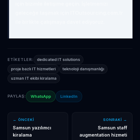
için bizimle iletişime geçin. İşletmenizi
geleceğe taşımak için ITOutsourcing.com.tr
ile birlikte çalışmaya davet ediyoruz.
ETIKETLER:
dedicated IT solutions
proje bazlı IT hizmetleri
teknoloji danışmanlığı
uzman IT ekibi kiralama
PAYLAŞ:
WhatsApp
LinkedIn
← ÖNCEKI
SONRAKI →
Samsun yazılımcı
Samsun staff
kiralama
augmentation hizmeti