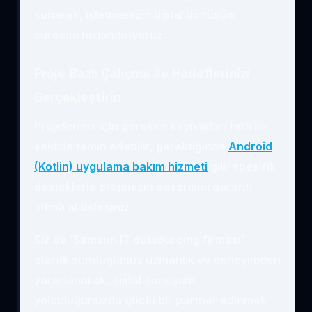
sunarak, işletmenizin dijital dönüşüm
sürecini hızlandırıyoruz.
Proje Bazlı Çalışma İle Hedeflerinizi
Gerçekleştirin
Projeleriniz için gereken kaynakları hızlı bir
şekilde temin edebilir, gerektiğinde
Android
(Kotlin) uygulama bakım hizmeti
gibi spesifik
desteklerle projenizin başarısını garanti
altına alabilirsiniz.
Siz de ‘Samsun IT outsourcing firması’
olarak sunduğumuz uzmanlık ve deneyimden
yararlanarak, dijital dönüşüm
yolculuğunuzda güçlü bir partner edinmek