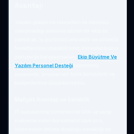
Avantajı
Yazılım geliştirme hizmetleri ve teknoloji
danışmanlığı alanında uzman bir ekip ile
çalışarak, iş gücünüzü artırabilir ve stratejik
hedeflerinize ulaşabilirsiniz. Personel bulma
zorluğu ile karşılaşmadan,
Ekip Büyütme Ve
Yazılım Personel Desteği
hizmetimiz
sayesinde, projelerinizi hızla ilerletebilir ve
maliyetlerinizi düşürebilirsiniz.
Maliyet Avantajı ve Esneklik
IT outsourcing hizmetleri ile SGK ve vergi
maliyetlerinden kurtulmanın yanı sıra,
işletmenizin ihtiyaç duyduğu esnekliği de