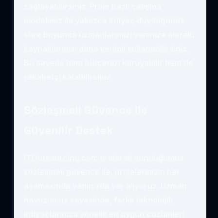
sağlayabilirsiniz. Proje bazlı çalışma
modelimiz ile yalnızca ihtiyaç duyduğunuz
süre boyunca uzmanlarımızı yanınıza alarak,
kaynaklarınızı daha verimli kullanabilirsiniz.
Bu sayede hem bütçenizi koruyabilir hem de
rekabetçi kalabilirsiniz.
Sözleşmeli Güvence ile
Güvenilir Destek
ITOutsourcing.com.tr olarak sunduğumuz
sözleşmeli güvence ile, projelerinizin her
aşamasında yanınızda yer alıyoruz. Uzman
havuzumuz sayesinde, farklı teknolojik
ihtiyaçlarınıza yönelik en uygun çözümleri