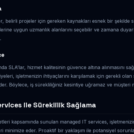
a
r, belirli projeler için gereken kaynakları esnek bir şekilde
lerine uygun uzmanlık alanlarını seçebilir ve zamana duyarlı
.
ce
da SLA’lar, hizmet kalitesinin güvence altına alınmasını sağ
yeleri, işletmenizin ihtiyaçlarını karşılamak için gerekli olan
er. Böylece, iş sürekliliğiniz kesintiye uğramaz ve müşteri 
vices ile Süreklilik Sağlama
etleri kapsamında sunulan managed IT services, işletmenizin
eri minimize eder. Proaktif bir yaklaşım ile potansiyel sorunl