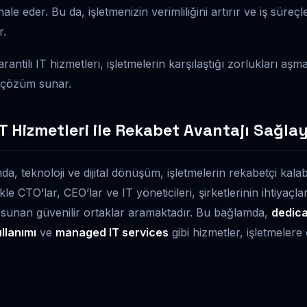
le eder. Bu da, işletmenizin verimliliğini artırır ve iş süre
r.
antili IT hizmetleri, işletmelerin karşılaştığı zorlukları a
ir çözüm sunar.
IT Hizmetleri ile Rekabet Avantajı Sağla
 teknoloji ve dijital dönüşüm, işletmelerin rekabetçi kalabil
kle CTO’lar, CEO’lar ve IT yöneticileri, şirketlerinin ihtiyaç
ri sunan güvenilir ortaklar aramaktadır. Bu bağlamda,
dedica
llanımı
ve
managed IT services
gibi hizmetler, işletmelere