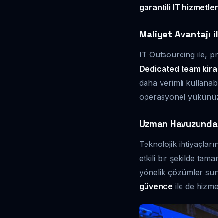
garantili IT hizmetler
Maliyet Avantajı i
IT Outsourcing ile, pro
Dedicated team kir
daha verimli kullanab
operasyonel yükünüzü 
Uzman Havuzundan
Teknolojik ihtiyaçların
etkili bir şekilde tama
yönelik çözümler suna
güvence
ile de hizme