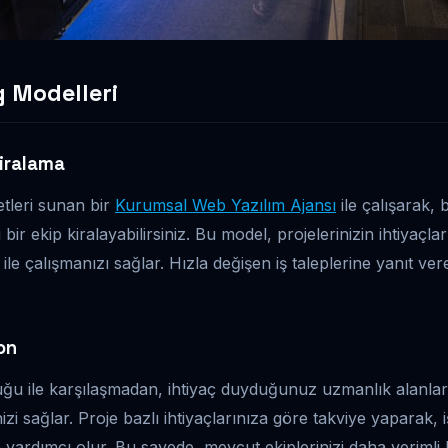
g Modelleri
iralama
etleri sunan bir
Kurumsal Web Yazılım Ajansı
ile çalışarak, b
bir ekip kiralayabilirsiniz. Bu model, projelerinizin ihtiyaçla
ip ile çalışmanızı sağlar. Hızla değişen iş taleplerine yanıt v
on
ğu ile karşılaşmadan, ihtiyaç duyduğunuz uzmanlık alanları
i sağlar. Proje bazlı ihtiyaçlarınıza göre takviye yaparak, i
yardımcı olur. Bu sayede, mevcut ekiplerinizi daha verimli k