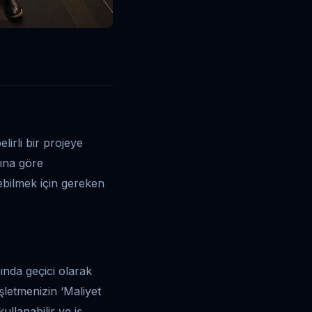
elirli bir projeye
rına göre
erebilmek için gereken
nda geçici olarak
şletmenizin ‘Maliyet
ullanabilir ve iş