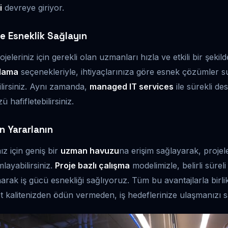
i
devreye giriyor.
le Esneklik Sağlayın
jeleriniz için gerekli olan uzmanları hızla ve etkili bir şekild
alama
seçenekleriyle, ihtiyaçlarınıza göre esnek çözümler s
ilirsiniz. Aynı zamanda,
managed IT services
ile sürekli de
hafifletebilirsiniz.
 Yararlanın
ız için geniş bir
uzman havuzu
na erişim sağlayarak, projele
mlayabilirsiniz.
Proje bazlı çalışma
modelimizle, belirli süreli
rak iş gücü esnekliği sağlıyoruz. Tüm bu avantajlarla birli
t kalitenizden ödün vermeden, iş hedeflerinize ulaşmanızı s