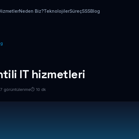
Hizmetler
Neden Biz?
Teknolojiler
Süreç
SSS
Blog
ng
ili IT hizmetleri
37 görüntülenme
⏱ 10 dk