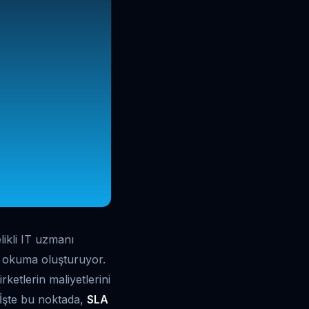
likli IT uzmanı
n okuma oluşturuyor.
irketlerin maliyetlerini
 İşte bu noktada,
SLA