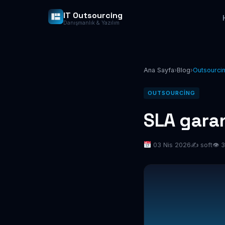
IT Outsourcing
Danışmanlık & Yazılım
Ana Sayfa
›
Blog
›
Outsourci
OUTSOURCING
SLA garant
03 Nis 2026
✍️ soft
👁 