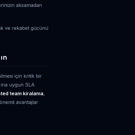
çlerinizin aksamadan
şmak ve rekabet gücünü
yın
mesi için kritik bir
larına uygun SLA
ted team kiralama
,
 önemli avantajlar