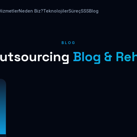
Hizmetler
Neden Biz?
Teknolojiler
Süreç
SSS
Blog
BLOG
Outsourcing
Blog & Re