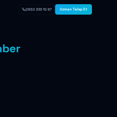
Uzman Talep Et
0850 335 10 87
hber