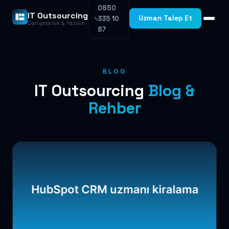
0850
IT Outsourcing
Uzman Talep Et
335 10
Danışmanlık & Yazılım
87
BLOG
IT Outsourcing
Blog &
Rehber