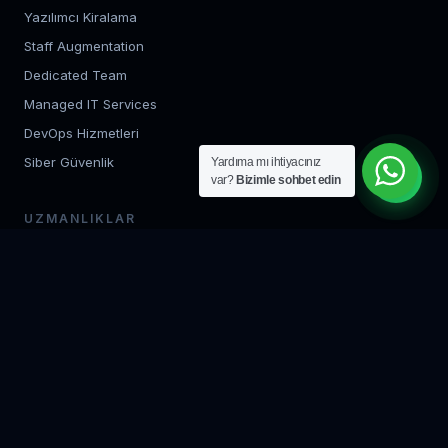
Yazılımcı Kiralama
Staff Augmentation
Dedicated Team
Managed IT Services
DevOps Hizmetleri
Siber Güvenlik
Yardıma mı ihtiyacınız
var?
Bizimle sohbet edin
UZMANLIKLAR
Backend Geliştirme
Frontend Geliştirme
Mobil Uygulama
Bulut Mimarisi
AI / ML Geliştirme
QA Test Uzmanı