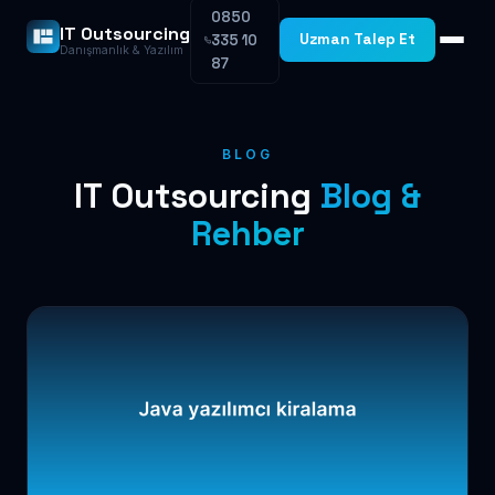
0850
IT Outsourcing
Uzman Talep Et
335 10
Danışmanlık & Yazılım
87
BLOG
IT Outsourcing
Blog &
Rehber