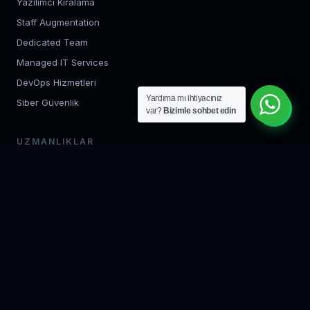
Yazılımcı Kiralama
Staff Augmentation
Dedicated Team
Managed IT Services
DevOps Hizmetleri
Yardıma mı ihtiyacınız
Siber Güvenlik
var?
Bizimle sohbet edin
UZMANLIKLAR
Backend Geliştirme
Frontend Geliştirme
Mobil Uygulama
Bulut Mimarisi
AI / ML Geliştirme
QA Test Uzmanı
KURUMSAL