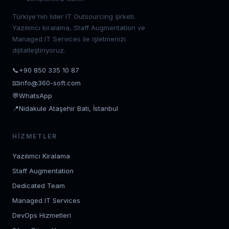
Türkiye'nin lider IT Outsourcing şirketi.
Yazılımcı kiralama, Staff Augmentation ve
Managed IT Services ile işletmenizi
dijitalleştiriyoruz.
📞
+90 850 335 10 87
📧
info@360-soft.com
💬
WhatsApp
📍
Nidakule Ataşehir Bati, İstanbul
HIZMETLER
Yazılımcı Kiralama
Staff Augmentation
Dedicated Team
Managed IT Services
DevOps Hizmetleri