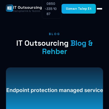
0850
IT Outsourcing
Uzman Talep Et
335 10
Danışmanlık & Yazılım
87
BLOG
IT Outsourcing
Blog &
Rehber