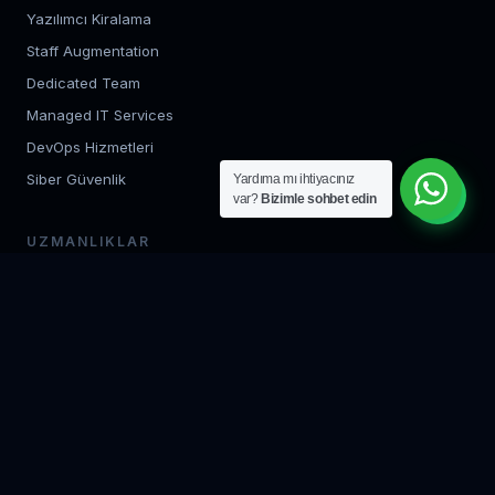
Yazılımcı Kiralama
Staff Augmentation
Dedicated Team
Managed IT Services
DevOps Hizmetleri
Siber Güvenlik
Yardıma mı ihtiyacınız
var?
Bizimle sohbet edin
UZMANLIKLAR
Backend Geliştirme
Frontend Geliştirme
Mobil Uygulama
Bulut Mimarisi
AI / ML Geliştirme
QA Test Uzmanı