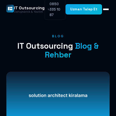
0850
IT Outsourcing
Uzman Talep Et
335 10
Danışmanlık & Yazılım
87
BLOG
IT Outsourcing
Blog &
Rehber