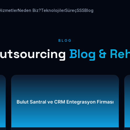
Hizmetler
Neden Biz?
Teknolojiler
Süreç
SSS
Blog
BLOG
Outsourcing
Blog & Re