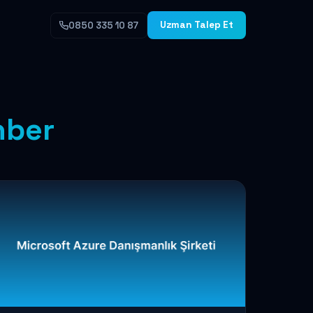
Uzman Talep Et
0850 335 10 87
hber