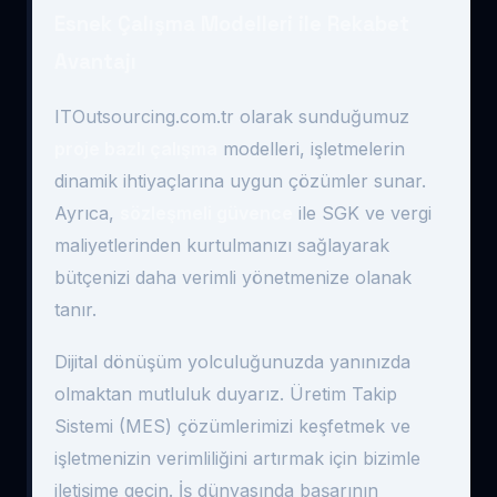
Esnek Çalışma Modelleri ile Rekabet
Avantajı
ITOutsourcing.com.tr olarak sunduğumuz
proje bazlı çalışma
modelleri, işletmelerin
dinamik ihtiyaçlarına uygun çözümler sunar.
Ayrıca,
sözleşmeli güvence
ile SGK ve vergi
maliyetlerinden kurtulmanızı sağlayarak
bütçenizi daha verimli yönetmenize olanak
tanır.
Dijital dönüşüm yolculuğunuzda yanınızda
olmaktan mutluluk duyarız. Üretim Takip
Sistemi (MES) çözümlerimizi keşfetmek ve
işletmenizin verimliliğini artırmak için bizimle
iletişime geçin. İş dünyasında başarının