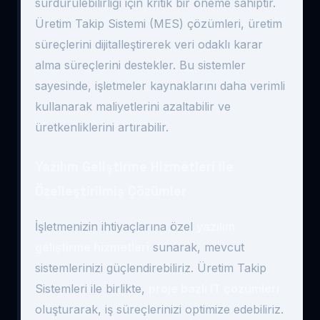
sürdürülebilirliği için kritik bir öneme sahiptir.
Üretim Takip Sistemi (MES) çözümleri, üretim
süreçlerini dijitalleştirerek veri odaklı karar
alma süreçlerini destekler. Bu sistemler
sayesinde, işletmeler kaynaklarını daha verimli
kullanarak maliyetlerini azaltabilir ve
üretkenliklerini artırabilir.
Yazılım Geliştirme Hizmetleri ile
Özelleştirilmiş Çözümler
İşletmenizin ihtiyaçlarına özel
yazılım
geliştirme hizmetleri
sunarak, mevcut
sistemlerinizi güçlendirebiliriz. Üretim Takip
Sistemleri ile birlikte,
proje bazlı IT çözümleri
oluşturarak, iş süreçlerinizi optimize edebiliriz.