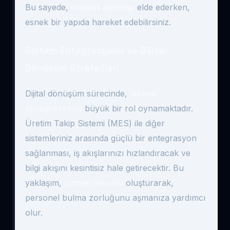
Bu sayede,
maliyet avantajı
elde ederken,
esnek bir yapıda hareket edebilirsiniz.
Sistem Entegrasyonu ve Dijital
Dönüşüm Stratejileri
Dijital dönüşüm sürecinde,
sistem
entegrasyonu
büyük bir rol oynamaktadır.
Üretim Takip Sistemi (MES) ile diğer
sistemleriniz arasında güçlü bir entegrasyon
sağlanması, iş akışlarınızı hızlandıracak ve
bilgi akışını kesintisiz hale getirecektir. Bu
yaklaşım,
uzman havuzu
oluşturarak,
personel bulma zorluğunu aşmanıza yardımcı
olur.