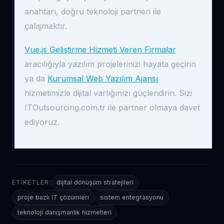
anahtarı, doğru teknoloji partneri ile
çalışmaktır.
Vue.js Geliştirme Hizmeti Veren Firmalar
aracılığıyla yazılım projelerinizi hayata geçirin
ya da
Kurumsal Web Yazılım Ajansı
hizmetimizle dijital varlığınızı güçlendirin. Sizi
ITOutsourcing.com.tr ile partner olmaya davet
ediyoruz.
ETIKETLER:
dijital dönüşüm stratejileri
proje bazlı IT çözümleri
sistem entegrasyonu
teknoloji danışmanlık hizmetleri