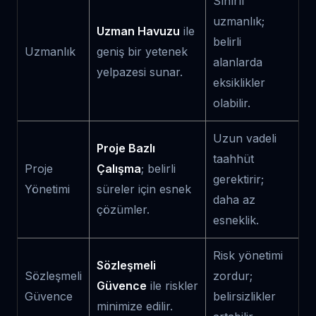
Sınırlı
uzmanlık;
Uzman Havuzu
ile
belirli
Uzmanlık
geniş bir yetenek
alanlarda
yelpazesi sunar.
eksiklikler
olabilir.
Uzun vadeli
Proje Bazlı
taahhüt
Proje
Çalışma
; belirli
gerektirir;
Yönetimi
süreler için esnek
daha az
çözümler.
esneklik.
Risk yönetimi
Sözleşmeli
Sözleşmeli
zordur;
Güvence
ile riskler
Güvence
belirsizlikler
minimize edilir.