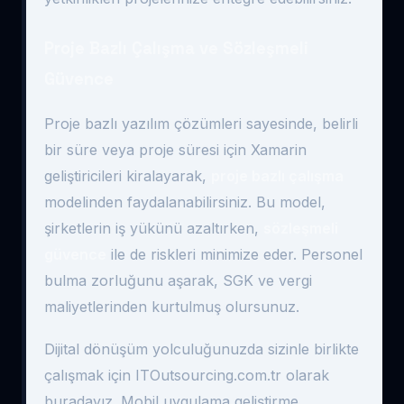
Proje Bazlı Çalışma ve Sözleşmeli
Güvence
Proje bazlı yazılım çözümleri sayesinde, belirli
bir süre veya proje süresi için Xamarin
geliştiricileri kiralayarak,
proje bazlı çalışma
modelinden faydalanabilirsiniz. Bu model,
şirketlerin iş yükünü azaltırken,
sözleşmeli
güvence
ile de riskleri minimize eder. Personel
bulma zorluğunu aşarak, SGK ve vergi
maliyetlerinden kurtulmuş olursunuz.
Dijital dönüşüm yolculuğunuzda sizinle birlikte
çalışmak için ITOutsourcing.com.tr olarak
buradayız. Mobil uygulama geliştirme