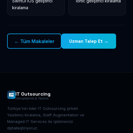
SwiftUI iOS geliştirici
Ionic geliştirici kiralama
kiralama
← Tüm Makaleler
Uzman Talep Et →
IT Outsourcing
Danışmanlık & Yazılım
Türkiye'nin lider IT Outsourcing şirketi.
Yazılımcı kiralama, Staff Augmentation ve
Managed IT Services ile işletmenizi
dijitalleştiriyoruz.