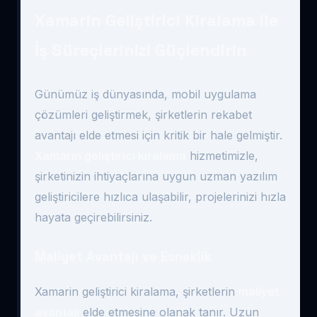
Xamarin Geliştirici Kiralama ile
İş Süreçlerinizi Güçlendirin
Günümüz iş dünyasında, mobil uygulama
çözümleri geliştirmek, şirketlerin rekabet
avantajı elde etmesi için kritik bir hale gelmiştir.
Xamarin geliştirici kiralama
hizmetimizle,
şirketinizin ihtiyaçlarına uygun uzman yazılım
geliştiricilere hızlıca ulaşabilir, projelerinizi hızla
hayata geçirebilirsiniz.
Maliyet Avantajı ve Esneklik
Xamarin geliştirici kiralama, şirketlerin
maliyet
avantajı
elde etmesine olanak tanır. Uzun