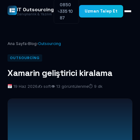
0850
IT Outsourcing
Uzman Talep Et
335 10
Danışmanlık & Yazılım
87
Ana Sayfa
›
Blog
›
Outsourcing
OUTSOURCING
Xamarin geliştirici kiralama
19 Haz 2026
✍️ soft
👁 13 görüntülenme
⏱ 9 dk