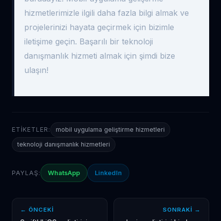
hizmetlerimizle ilgili daha fazla bilgi almak ve
projelerinizi hayata geçirmek için bizimle
iletişime geçin. Başarılı bir teknoloji
danışmanlık hizmeti almak için şimdi bize
ulaşın!
ETIKETLER:
mobil uygulama geliştirme hizmetleri
teknoloji danışmanlık hizmetleri
PAYLAŞ:
WhatsApp
LinkedIn
← ÖNCEKI
SONRAKI →