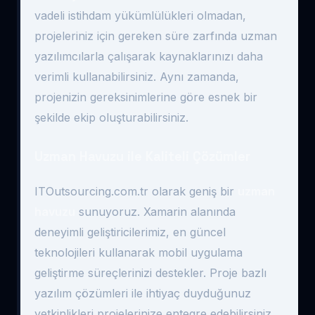
vadeli istihdam yükümlülükleri olmadan,
projeleriniz için gereken süre zarfında uzman
yazılımcılarla çalışarak kaynaklarınızı daha
verimli kullanabilirsiniz. Aynı zamanda,
projenizin gereksinimlerine göre esnek bir
şekilde ekip oluşturabilirsiniz.
Uzman Havuzu ile Kaliteli Çözümler
ITOutsourcing.com.tr olarak geniş bir
uzman
havuzu
sunuyoruz. Xamarin alanında
deneyimli geliştiricilerimiz, en güncel
teknolojileri kullanarak mobil uygulama
geliştirme süreçlerinizi destekler. Proje bazlı
yazılım çözümleri ile ihtiyaç duyduğunuz
yetkinlikleri projelerinize entegre edebilirsiniz.