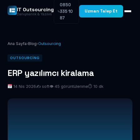
0850
IT Outsourcing
Uzman Talep Et
335 10
Danışmanlık & Yazılım
87
Ana Sayfa
›
Blog
›
Outsourcing
OUTSOURCING
ERP yazılımcı kiralama
14 Nis 2026
✍️ soft
👁 45 görüntülenme
⏱ 10 dk