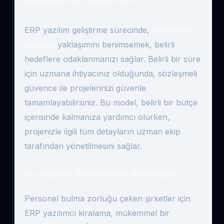
ERP yazılım geliştirme sürecinde,
proje bazlı
çalışma
yaklaşımını benimsemek, belirli
hedeflere odaklanmanızı sağlar. Belirli bir süre
için uzmana ihtiyacınız olduğunda, sözleşmeli
güvence ile projelerinizi güvenle
tamamlayabilirsiniz. Bu model, belirli bir bütçe
içerisinde kalmanıza yardımcı olurken,
projenizle ilgili tüm detayların uzman ekip
tarafından yönetilmesini sağlar.
Dış Kaynak Kullanımının Avantajları
Personel bulma zorluğu çeken şirketler için
ERP yazılımcı kiralama, mükemmel bir