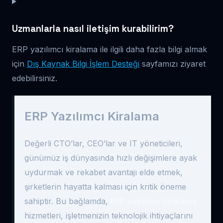
Uzmanlarla nasıl iletişim kurabilirim?
ERP yazılımcı kiralama ile ilgili daha fazla bilgi almak
için
Dış Kaynak Bilgi İşlem Desteği
sayfamızı ziyaret
edebilirsiniz.
ERP Yazılımcı Kiralama
Değerli CTO’lar, CEO’lar ve IT yöneticileri,
günümüz iş dünyasında hızlı değişimlere ayak
uydurmak ve rekabet avantajı elde etmek,
şirketlerin hayatta kalması için kritik öneme
sahiptir. Bu bağlamda,
ERP yazılımcı kiralama
hizmetleri, işletmenizin teknolojik ihtiyaçlarını