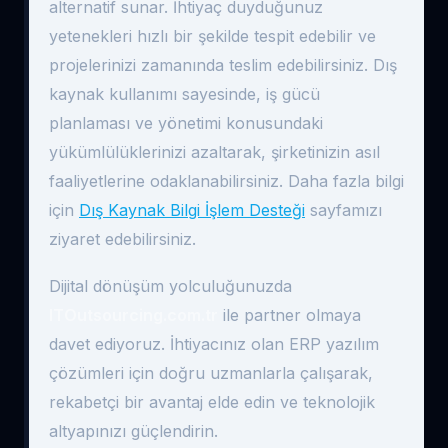
alternatif sunar. İhtiyaç duyduğunuz
yetenekleri hızlı bir şekilde tespit edebilir ve
projelerinizi zamanında teslim edebilirsiniz. Dış
kaynak kullanımı sayesinde, iş gücü
planlaması ve yönetimi konusundaki
yükümlülüklerinizi azaltarak, şirketinizin asıl
faaliyetlerine odaklanabilirsiniz. Daha fazla bilgi
için
Dış Kaynak Bilgi İşlem Desteği
sayfamızı
ziyaret edebilirsiniz.
Dijital dönüşüm yolculuğunuzda
ITOutsourcing.com.tr
ile partner olmaya
davet ediyoruz. İhtiyacınız olan ERP yazılım
çözümleri için doğru uzmanlarla çalışarak,
rekabetçi bir avantaj elde edin ve teknolojik
altyapınızı güçlendirin.