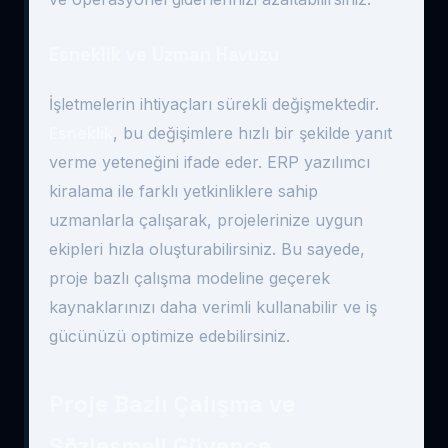
Esneklik ve Uzman Havuzu
İşletmelerin ihtiyaçları sürekli değişmektedir.
Esneklik
, bu değişimlere hızlı bir şekilde yanıt
verme yeteneğini ifade eder. ERP yazılımcı
kiralama ile farklı yetkinliklere sahip
uzmanlarla çalışarak, projelerinize uygun
ekipleri hızla oluşturabilirsiniz. Bu sayede,
proje bazlı çalışma modeline geçerek
kaynaklarınızı daha verimli kullanabilir ve iş
gücünüzü optimize edebilirsiniz.
Proje Bazlı Çalışma ve
Sözleşmeli Güvence