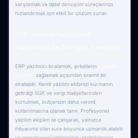
karşılamak ve dijital dönüşüm süreçlerinizi
hızlandırmak için etkili bir çözüm sunar.
ERP Yazılım Geliştirme
Hizmetleri ile Maliyet Avantajı
ERP yazılımcı kiralamak, şirketlerin
maliyet
avantajı
sağlamak açısından önemli bir
stratejidir. Kendi yazılım ekibinizi kurmanın
getirdiği SGK ve vergi maliyetlerinden
kurtulmak, bütçenizin daha verimli
kullanılmasına olanak tanır. Profesyonel
yazılım ekipleri ile çalışarak, yalnızca
ihtiyacınız olan süre boyunca uzmanlık alabilir
ve operasyonel giderlerinizi azaltabilirsiniz.