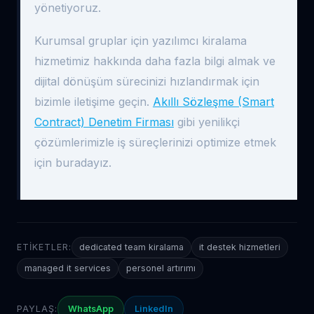
yönetiyoruz.
Kurumsal gruplar için yazılımcı kiralama
hizmetimiz hakkında daha fazla bilgi almak ve
dijital dönüşüm sürecinizi hızlandırmak için
bizimle iletişime geçin.
Akıllı Sözleşme (Smart
Contract) Denetim Firması
gibi yenilikçi
çözümlerimizle iş süreçlerinizi optimize etmek
için buradayız.
ETIKETLER:
dedicated team kiralama
it destek hizmetleri
managed it services
personel artırımı
PAYLAŞ:
WhatsApp
LinkedIn