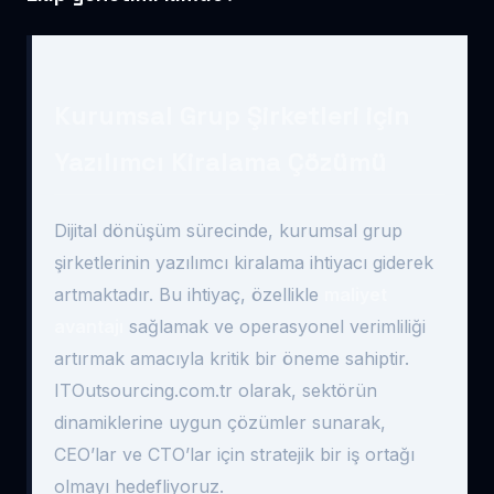
Kurumsal Grup Şirketleri için
Yazılımcı Kiralama Çözümü
Dijital dönüşüm sürecinde, kurumsal grup
şirketlerinin yazılımcı kiralama ihtiyacı giderek
artmaktadır. Bu ihtiyaç, özellikle
maliyet
avantajı
sağlamak ve operasyonel verimliliği
artırmak amacıyla kritik bir öneme sahiptir.
ITOutsourcing.com.tr olarak, sektörün
dinamiklerine uygun çözümler sunarak,
CEO’lar ve CTO’lar için stratejik bir iş ortağı
olmayı hedefliyoruz.