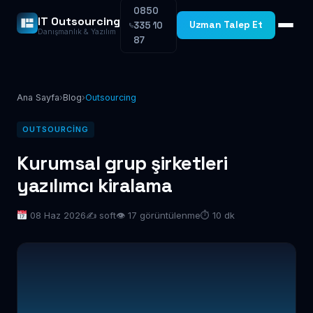
0850
IT Outsourcing
Uzman Talep Et
335 10
Danışmanlık & Yazılım
87
Ana Sayfa
›
Blog
›
Outsourcing
OUTSOURCING
Kurumsal grup şirketleri
yazılımcı kiralama
08 Haz 2026
✍️ soft
👁 17 görüntülenme
⏱ 10 dk