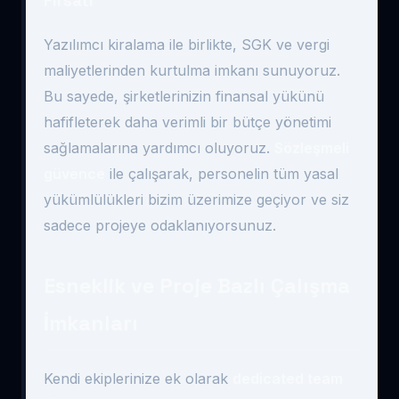
Fırsatı
Yazılımcı kiralama ile birlikte, SGK ve vergi
maliyetlerinden kurtulma imkanı sunuyoruz.
Bu sayede, şirketlerinizin finansal yükünü
hafifleterek daha verimli bir bütçe yönetimi
sağlamalarına yardımcı oluyoruz.
Sözleşmeli
güvence
ile çalışarak, personelin tüm yasal
yükümlülükleri bizim üzerimize geçiyor ve siz
sadece projeye odaklanıyorsunuz.
Esneklik ve Proje Bazlı Çalışma
İmkanları
Kendi ekiplerinize ek olarak
dedicated team