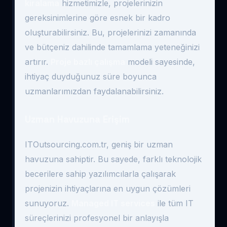
kiralama
hizmetimizle, projelerinizin
gereksinimlerine göre esnek bir kadro
oluşturabilirsiniz. Bu, projelerinizi zamanında
ve bütçeniz dahilinde tamamlama yeteneğinizi
artırır.
Proje bazlı çalışma
modeli sayesinde,
ihtiyaç duyduğunuz süre boyunca
uzmanlarımızdan faydalanabilirsiniz.
Uzman Havuzuna Erişim
ITOutsourcing.com.tr, geniş bir uzman
havuzuna sahiptir. Bu sayede, farklı teknolojik
becerilere sahip yazılımcılarla çalışarak
projenizin ihtiyaçlarına en uygun çözümleri
sunuyoruz.
Managed IT services
ile tüm IT
süreçlerinizi profesyonel bir anlayışla