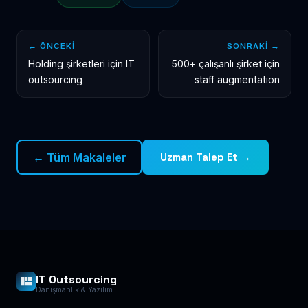
← ÖNCEKI
SONRAKI →
Holding şirketleri için IT
500+ çalışanlı şirket için
outsourcing
staff augmentation
← Tüm Makaleler
Uzman Talep Et →
IT Outsourcing
Danışmanlık & Yazılım