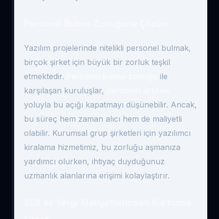
Personel Bulma Zorluğuna Çözüm
Yazılım projelerinde nitelikli personel bulmak,
birçok şirket için büyük bir zorluk teşkil
etmektedir.
Personel bulma zorluğu
ile
karşılaşan kuruluşlar,
personel artırımı
yoluyla bu açığı kapatmayı düşünebilir. Ancak,
bu süreç hem zaman alıcı hem de maliyetli
olabilir. Kurumsal grup şirketleri için yazılımcı
kiralama hizmetimiz, bu zorluğu aşmanıza
yardımcı olurken, ihtiyaç duyduğunuz
uzmanlık alanlarına erişimi kolaylaştırır.
SGK ve Vergi Maliyetlerinden Kurtulma